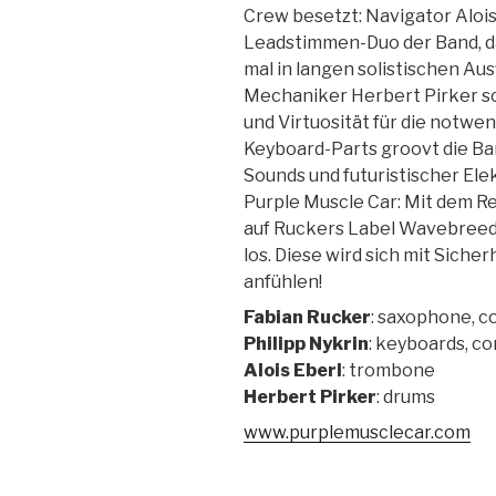
Crew besetzt: Navigator Alois
Leadstimmen-Duo der Band, da
mal in langen solistischen Au
Mechaniker Herbert Pirker so
und Virtuosität für die notwe
Keyboard-Parts groovt die Ba
Sounds und futuristischer Elekt
Purple Muscle Car: Mit dem R
auf Ruckers Label Wavebreede
los. Diese wird sich mit Siche
anfühlen!
Fabian Rucker
: saxophone, c
Philipp Nykrin
: keyboards, c
Alois Eberl
: trombone
Herbert Pirker
: drums
www.purplemusclecar.com