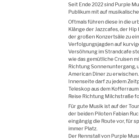
Seit Ende 2022 sind Purple M
Publikum mit auf musikalische
Oftmals führen diese in die u
Klänge der Jazzcafes, der Hip
der großen Konzertsäle zu e
Verfolgungsjagden auf kurvi
Versöhnung im Strandcafe s
wie das gemütliche Cruisen 
Richtung Sonnenuntergang, u
American Diner zu erwischen.
Innenseite darf zu jedem Zeit
Teleskop aus dem Kofferraum 
Reise Richtung Milchstraße f
Für gute Musik ist auf der To
der beiden Piloten Fabian Ru
eingängig die Route vor, für 
immer Platz.
Der Rennstall von Purple Musc