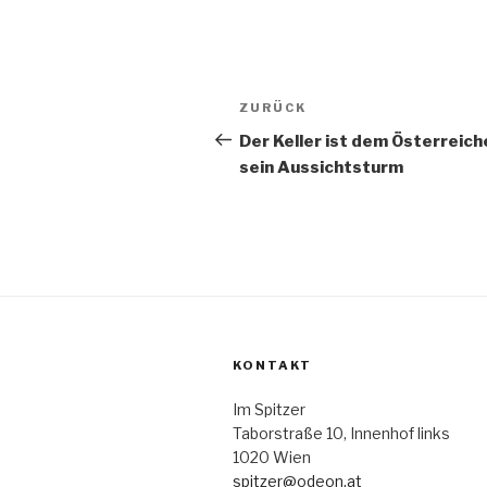
Beitragsnavigation
Vorheriger
ZURÜCK
Beitrag
Der Keller ist dem Österreich
sein Aussichtsturm
KONTAKT
Im Spitzer
Taborstraße 10, Innenhof links
1020 Wien
spitzer@odeon.at