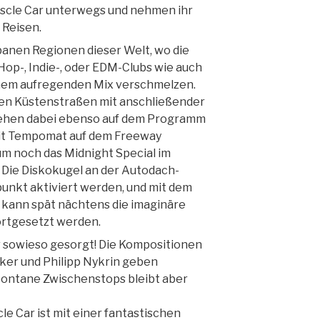
uscle Car unterwegs und nehmen ihr
 Reisen.
rbanen Regionen dieser Welt, wo die
 Hop-, Indie-, oder EDM-Clubs wie auch
inem aufregenden Mix verschmelzen.
gen Küstenstraßen mit anschließender
tehen dabei ebenso auf dem Programm
mit Tempomat auf dem Freeway
m noch das Midnight Special im
 Die Diskokugel an der Autodach-
punkt aktiviert werden, und mit dem
kann spät nächtens die imaginäre
ortgesetzt werden.
ur sowieso gesorgt! Die Kompositionen
cker und Philipp Nykrin geben
spontane Zwischenstops bleibt aber
le Car ist mit einer fantastischen