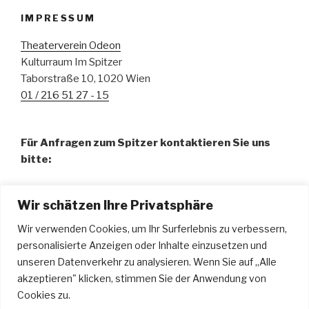
IMPRESSUM
Theaterverein Odeon
Kulturraum Im Spitzer
Taborstraße 10, 1020 Wien
01 / 216 51 27 - 15
Für Anfragen zum Spitzer kontaktieren Sie uns
bitte:
Fr. Pamela Abdalla, BA – Organisation
Wir schätzen Ihre Privatsphäre
01 / 216 51 27 - 15
spitzer@odeon.at
Wir verwenden Cookies, um Ihr Surferlebnis zu verbessern,
personalisierte Anzeigen oder Inhalte einzusetzen und
Hr. Urdyl Bauer – Technische Leitung u. Tontechnik
unseren Datenverkehr zu analysieren. Wenn Sie auf „Alle
technik@odeon.at
akzeptieren" klicken, stimmen Sie der Anwendung von
Cookies zu.