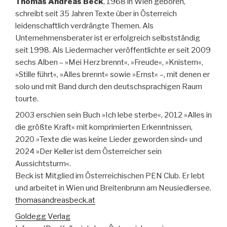
Thomas Andreas Beck
, 1968 in Wien geboren,
schreibt seit 35 Jahren Texte über in Österreich
leidenschaftlich verdrängte Themen. Als
Unternehmensberater ist er erfolgreich selbstständig
seit 1998. Als Liedermacher veröffentlichte er seit 2009
sechs Alben – »Mei Herz brennt«, »Freude«, »Knistern«,
»Stille führt«, »Alles brennt« sowie »Ernst« –, mit denen er
solo und mit Band durch den deutschsprachigen Raum
tourte.
2003 erschien sein Buch »Ich lebe sterbe«, 2012 »Alles in
die größte Kraft« mit komprimierten Erkenntnissen,
2020 »Texte die was keine Lieder geworden sind« und
2024 »Der Keller ist dem Österreicher sein
Aussichtsturm«.
Beck ist Mitglied im Österreichischen PEN Club. Er lebt
und arbeitet in Wien und Breitenbrunn am Neusiedlersee.
thomasandreasbeck.at
Goldegg Verlag