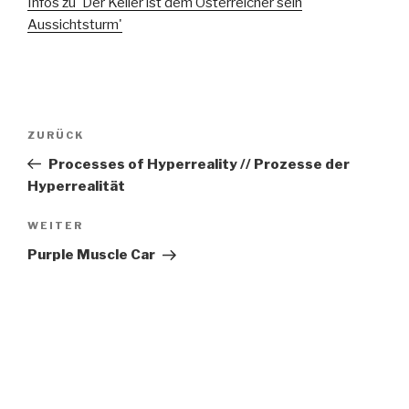
Infos zu 'Der Keller ist dem Österreicher sein
Aussichtsturm'
Beitragsnavigation
Vorheriger
ZURÜCK
Beitrag
Processes of Hyperreality // Prozesse der
Hyperrealität
Nächster
WEITER
Beitrag
Purple Muscle Car