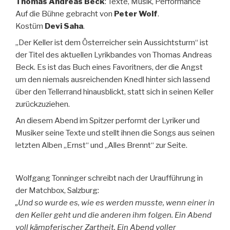
Thomas Andreas Beck
: Texte, Musik, Performance
Auf die Bühne gebracht von
Peter Wolf
.
Kostüm
Devi Saha
.
„Der Keller ist dem Österreicher sein Aussichtsturm“ ist
der Titel des aktuellen Lyrikbandes von Thomas Andreas
Beck. Es ist das Buch eines Favoritners, der die Angst
um den niemals ausreichenden Knedl hinter sich lassend
über den Tellerrand hinausblickt, statt sich in seinen Keller
zurückzuziehen.
An diesem Abend im Spitzer performt der Lyriker und
Musiker seine Texte und stellt ihnen die Songs aus seinen
letzten Alben „Ernst“ und „Alles Brennt“ zur Seite.
Wolfgang Tonninger schreibt nach der Uraufführung in
der Matchbox, Salzburg:
„Und so wurde es, wie es werden musste, wenn einer in
den Keller geht und die anderen ihm folgen. Ein Abend
voll kämpferischer Zartheit. Ein Abend voller