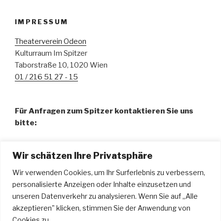
IMPRESSUM
Theaterverein Odeon
Kulturraum Im Spitzer
Taborstraße 10, 1020 Wien
01 / 216 51 27 - 15
Für Anfragen zum Spitzer kontaktieren Sie uns
bitte:
Fr. Pamela Abdalla, BA – Organisation
Wir schätzen Ihre Privatsphäre
01 / 216 51 27 - 15
spitzer@odeon.at
Wir verwenden Cookies, um Ihr Surferlebnis zu verbessern,
personalisierte Anzeigen oder Inhalte einzusetzen und
Hr. Urdyl Bauer – Technische Leitung u. Tontechnik
unseren Datenverkehr zu analysieren. Wenn Sie auf „Alle
technik@odeon.at
akzeptieren" klicken, stimmen Sie der Anwendung von
Cookies zu.