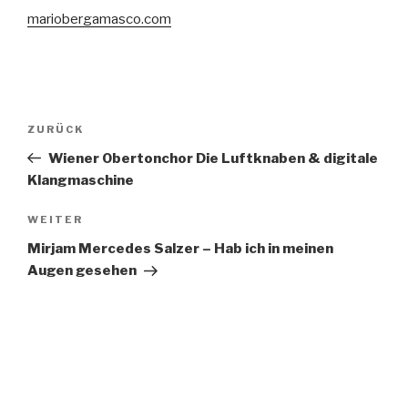
mariobergamasco.com
Beitragsnavigation
Vorheriger
ZURÜCK
Beitrag
Wiener Obertonchor Die Luftknaben & digitale
Klangmaschine
Nächster
WEITER
Beitrag
Mirjam Mercedes Salzer – Hab ich in meinen
Augen gesehen