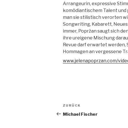
Arrangeurin, expressive Stim
komödiantischem Talent und
man sie stilistisch verorten wi
Songwriting, Kabarett, Neues 
immer, Popržan saugt sich den
ihre ureigene Mischung darau
Revue darf erwartet werden, 
Hommagen an vergessene Trad
www.jelenapoprzan.com/vide
Beitragsnavigation
Vorheriger
ZURÜCK
Beitrag
Michael Fischer