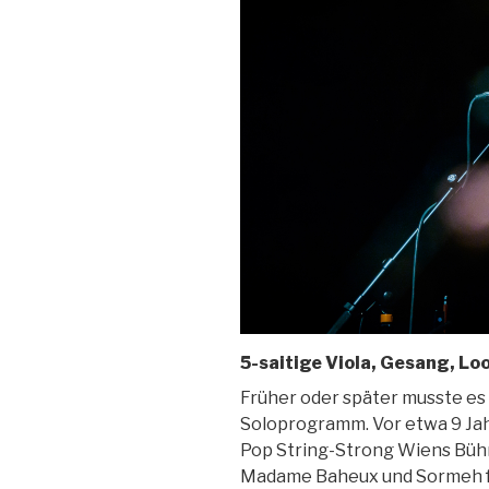
5-saitige Viola, Gesang, Lo
Früher oder später musste e
Soloprogramm. Vor etwa 9 Ja
Pop String-Strong Wiens Büh
Madame Baheux und Sormeh fest