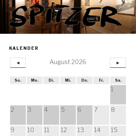
Zum
Inhalt
springen
KALENDER
August 2026
◄
►
So.
Mo.
Di.
Mi.
Do.
Fr.
Sa.
1
2
3
4
5
6
7
8
9
10
11
12
13
14
15