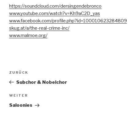
https://soundcloud.com/dersingendebronco
www.youtube.com/watch?v=Kh9aC2D_yas
www.facebook.com/profile.php?id=100010623284809
skug.at/a/the-real-crime-inc/
www.malmoe.org/
Beitragsnavigation
Vorheriger
ZURÜCK
Beitrag
Subchor & Nobelchor
Nächster
WEITER
Beitrag
Saloonies