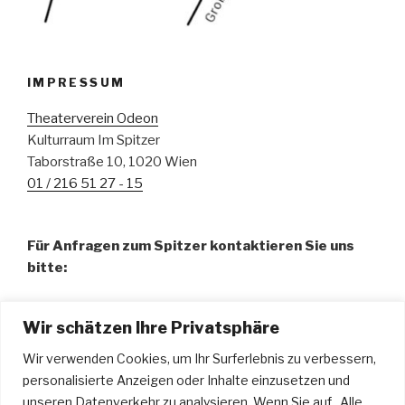
IMPRESSUM
Theaterverein Odeon
Kulturraum Im Spitzer
Taborstraße 10, 1020 Wien
01 / 216 51 27 - 15
Für Anfragen zum Spitzer kontaktieren Sie uns
bitte:
Fr. Pamela Abdalla, BA – Organisation
Wir schätzen Ihre Privatsphäre
01 / 216 51 27 - 15
spitzer@odeon.at
Wir verwenden Cookies, um Ihr Surferlebnis zu verbessern,
personalisierte Anzeigen oder Inhalte einzusetzen und
Hr. Urdyl Bauer – Technische Leitung u. Tontechnik
unseren Datenverkehr zu analysieren. Wenn Sie auf „Alle