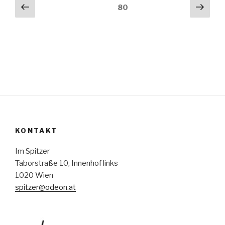
Beitragsnavigation
Vorherige
Näch
Seite
80
Seite
Seit
KONTAKT
Im Spitzer
Taborstraße 10, Innenhof links
1020 Wien
spitzer@odeon.at