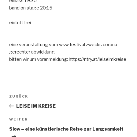
einlass 19:30
band on stage 20:15
eintritt frei
eine veranstaltung vom wsw festival zwecks corona
gerechter abwicklung
bitten wir um voranmeldung:
https://ntry.at/leiseimkreise
Beitragsnavigation
Vorheriger
ZURÜCK
Beitrag
LEISE IM KREISE
Nächster
WEITER
Beitrag
Slow – eine künstlerische Reise zur Langsamkeit