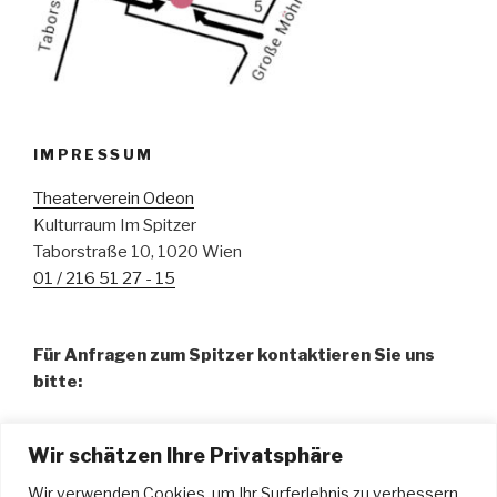
IMPRESSUM
Theaterverein Odeon
Kulturraum Im Spitzer
Taborstraße 10, 1020 Wien
01 / 216 51 27 - 15
Für Anfragen zum Spitzer kontaktieren Sie uns
bitte:
Fr. Pamela Abdalla, BA – Organisation
Wir schätzen Ihre Privatsphäre
01 / 216 51 27 - 15
spitzer@odeon.at
Wir verwenden Cookies, um Ihr Surferlebnis zu verbessern,