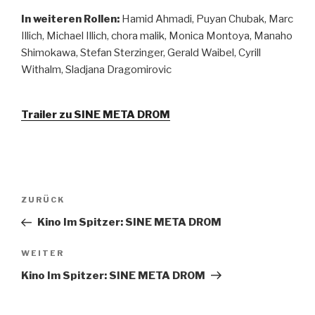
In weiteren Rollen:
Hamid Ahmadi, Puyan Chubak, Marc
Illich, Michael Illich, chora malik, Monica Montoya, Manaho
Shimokawa, Stefan Sterzinger, Gerald Waibel, Cyrill
Withalm, Sladjana Dragomirovic
Trailer zu SINE META DROM
Beitragsnavigation
Vorheriger
ZURÜCK
Beitrag
Kino Im Spitzer: SINE META DROM
Nächster
WEITER
Beitrag
Kino Im Spitzer: SINE META DROM