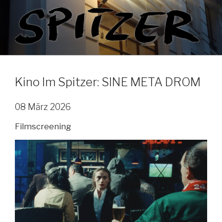
Zum
Inhalt
springen
Kino Im Spitzer: SINE META DROM
08 März 2026
Filmscreening