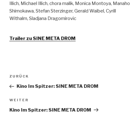
Illich, Michael Illich, chora malik, Monica Montoya, Manaho
Shimokawa, Stefan Sterzinger, Gerald Waibel, Cyrill
Withalm, Sladjana Dragomirovic
Trailer zu SINE META DROM
Beitragsnavigation
Vorheriger
ZURÜCK
Beitrag
Kino Im Spitzer: SINE META DROM
Nächster
WEITER
Beitrag
Kino Im Spitzer: SINE META DROM