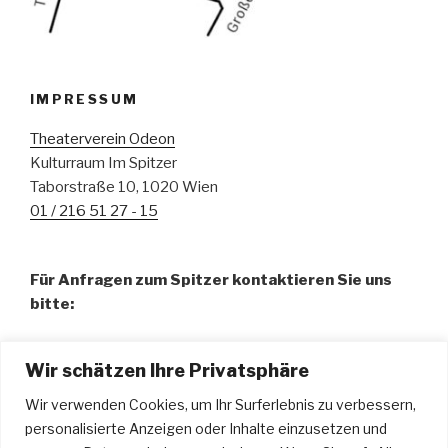
IMPRESSUM
Theaterverein Odeon
Kulturraum Im Spitzer
Taborstraße 10, 1020 Wien
01 / 216 51 27 - 15
Für Anfragen zum Spitzer kontaktieren Sie uns
bitte:
Fr. Pamela Abdalla, BA – Organisation
Wir schätzen Ihre Privatsphäre
01 / 216 51 27 - 15
spitzer@odeon.at
Wir verwenden Cookies, um Ihr Surferlebnis zu verbessern,
personalisierte Anzeigen oder Inhalte einzusetzen und
Hr. Urdyl Bauer – Technische Leitung u. Tontechnik