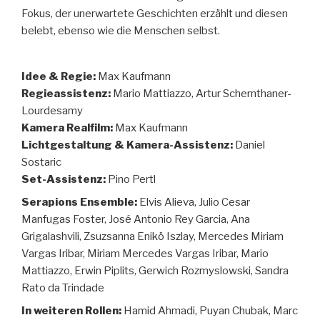
Fokus, der unerwartete Geschichten erzählt und diesen
belebt, ebenso wie die Menschen selbst.
Idee & Regie:
Max Kaufmann
Regieassistenz:
Mario Mattiazzo, Artur Schernthaner-
Lourdesamy
Kamera Realfilm:
Max Kaufmann
Lichtgestaltung & Kamera-Assistenz:
Daniel
Sostaric
Set-Assistenz:
Pino Pertl
Serapions Ensemble:
Elvis Alieva, Julio Cesar
Manfugas Foster, José Antonio Rey Garcia, Ana
Grigalashvili, Zsuzsanna Enikö Iszlay, Mercedes Miriam
Vargas Iribar, Miriam Mercedes Vargas Iribar, Mario
Mattiazzo, Erwin Piplits, Gerwich Rozmyslowski, Sandra
Rato da Trindade
In weiteren Rollen:
Hamid Ahmadi, Puyan Chubak, Marc