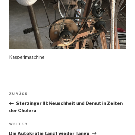
Kasperlmaschine
Beitragsnavigation
Vorheriger
ZURÜCK
Beitrag
Sterzinger III: Keuschheit und Demut in Zeiten
der Cholera
Nächster
WEITER
Beitrag
Die Autokratie tanzt wieder Tango