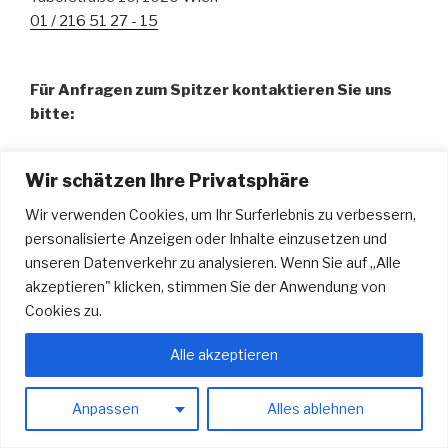
01 / 216 51 27 - 15
Für Anfragen zum Spitzer kontaktieren Sie uns
bitte:
Fr. Pamela Abdalla, BA – Organisation
Wir schätzen Ihre Privatsphäre
01 / 216 51 27 - 15
spitzer@odeon.at
Wir verwenden Cookies, um Ihr Surferlebnis zu verbessern,
personalisierte Anzeigen oder Inhalte einzusetzen und
Hr. Urdyl Bauer – Technische Leitung u. Tontechnik
unseren Datenverkehr zu analysieren. Wenn Sie auf „Alle
technik@odeon.at
akzeptieren" klicken, stimmen Sie der Anwendung von
Cookies zu.
Alle akzeptieren
Powered by WordPress
Anpassen
Alles ablehnen