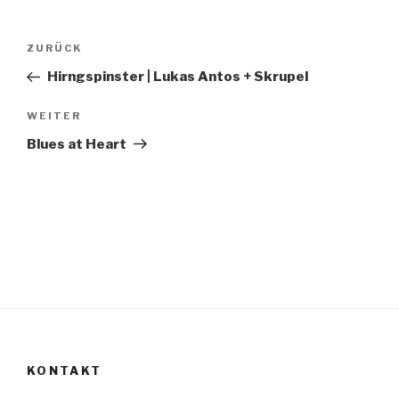
Beitragsnavigation
Vorheriger
ZURÜCK
Beitrag
Hirngspinster | Lukas Antos + Skrupel
Nächster
WEITER
Beitrag
Blues at Heart
KONTAKT