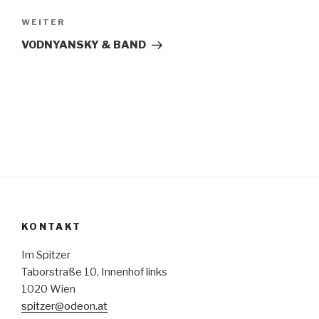
Nächster
WEITER
Beitrag
VODNYANSKY & BAND
KONTAKT
Im Spitzer
Taborstraße 10, Innenhof links
1020 Wien
spitzer@odeon.at