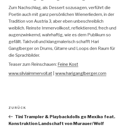
Zum Nachschlag, als Dessert sozusagen, verführt die
Poetin auch mit ganz persönlichen Wienerliedern, in der
Tradition von Austria 3, aber eben unbeschreiblich
weiblich. Reinste Immervollkost, reflektierend, frech und
augenzwinkernd, wahrhaftig, wie es dem Publikum so
gefällt. Taktvoll und klangmalerisch schafft Hari
Ganglberger on Drums, Gitarre und Loops den Raum für
die Sprachbilder.
Teaser zum Reinschauen:
Feine Kost
www.silviaimmervoll.at
|
www.hariganglberger.com
Beitragsnavigation
Vorheriger
ZURÜCK
Beitrag
Tini Trampler & Playbackdolls go Mexiko feat.
Konstruktion Landschaft von Murauer/Wolf