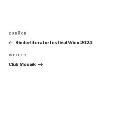
Beitragsnavigation
Vorheriger
ZURÜCK
Beitrag
Kinderliteraturfestival Wien 2024
Nächster
WEITER
Beitrag
Club Mosaik