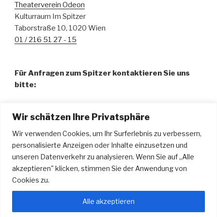
Theaterverein Odeon
Kulturraum Im Spitzer
Taborstraße 10, 1020 Wien
01 / 216 51 27 - 15
Für Anfragen zum Spitzer kontaktieren Sie uns
bitte:
Fr. Pamela Abdalla, BA – Organisation
Wir schätzen Ihre Privatsphäre
01 / 216 51 27 - 15
spitzer@odeon.at
Wir verwenden Cookies, um Ihr Surferlebnis zu verbessern,
personalisierte Anzeigen oder Inhalte einzusetzen und
Hr. Urdyl Bauer – Technische Leitung u. Tontechnik
unseren Datenverkehr zu analysieren. Wenn Sie auf „Alle
technik@odeon.at
akzeptieren" klicken, stimmen Sie der Anwendung von
Cookies zu.
Alle akzeptieren