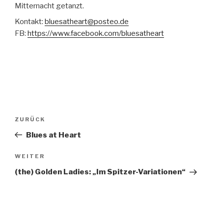
Mitternacht getanzt.
Kontakt:
bluesatheart@posteo.de
FB:
https://www.facebook.com/bluesatheart
Beitragsnavigation
Vorheriger
ZURÜCK
Beitrag
Blues at Heart
Nächster
WEITER
Beitrag
(the) Golden Ladies: „Im Spitzer-Variationen“