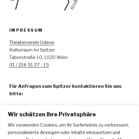
IMPRESSUM
Theaterverein Odeon
Kulturraum Im Spitzer
Taborstraße 10, 1020 Wien
01 / 216 51 27 - 15
Für Anfragen zum Spitzer kontaktieren Sie uns
bitte:
Fr. Pamela Abdalla, BA – Organisation
Wir schätzen Ihre Privatsphäre
01 / 216 51 27 - 15
spitzer@odeon.at
Wir verwenden Cookies, um Ihr Surferlebnis zu verbessern,
personalisierte Anzeigen oder Inhalte einzusetzen und
Hr. Urdyl Bauer – Technische Leitung u. Tontechnik