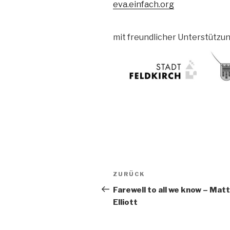
eva.einfach.org
mit freundlicher Unterstützu
Beitragsnavigation
Vorheriger
ZURÜCK
Beitrag
Farewell to all we know – Matt
Elliott