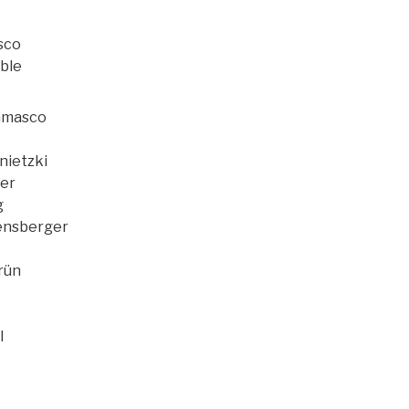
sco
ble
gamasco
nietzki
ler
g
gensberger
Grün
l