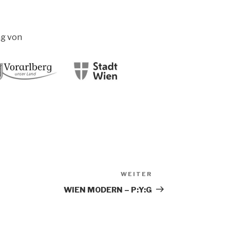
ng von
WEITER
Nächster
Beitrag
WIEN MODERN – P:Y:G