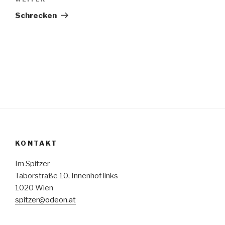
Nächster
Beitrag
Schrecken
KONTAKT
Im Spitzer
Taborstraße 10, Innenhof links
1020 Wien
spitzer@odeon.at