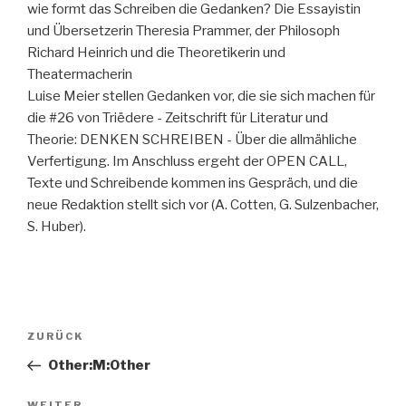
wie formt das Schreiben die Gedanken? Die Essayistin
und Übersetzerin Theresia Prammer, der Philosoph
Richard Heinrich und die Theoretikerin und
Theatermacherin
Luise Meier stellen Gedanken vor, die sie sich machen für
die #26 von Triëdere - Zeitschrift für Literatur und
Theorie: DENKEN SCHREIBEN - Über die allmähliche
Verfertigung. Im Anschluss ergeht der OPEN CALL,
Texte und Schreibende kommen ins Gespräch, und die
neue Redaktion stellt sich vor (A. Cotten, G. Sulzenbacher,
S. Huber).
Beitragsnavigation
Vorheriger
ZURÜCK
Beitrag
Other:M:Other
WEITER